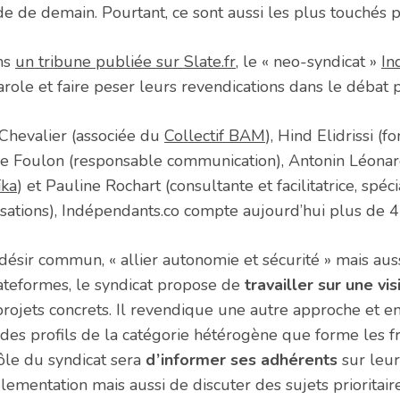
e de demain. Pourtant, ce sont aussi les plus touchés pa
ans
un tribune publiée sur Slate.fr
, le « neo-syndicat »
In
role et faire peser leurs revendications dans le débat p
Chevalier (associée du
Collectif BAM
), Hind Elidrissi (f
lie Foulon (responsable communication), Antonin Léonar
ïka
) et Pauline Rochart (consultante et facilitatrice, spéc
nisations), Indépendants.co compte aujourd’hui plus de 
désir commun, « allier autonomie et sécurité » mais aus
lateformes, le syndicat propose de
travailler sur une vi
 projets concrets. Il revendique une autre approche et 
 des profils de la catégorie hétérogène que forme les f
ôle du syndicat sera
d’informer ses adhérents
sur leur
glementation mais aussi de discuter des sujets priorita