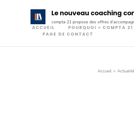
Aller
Le nouveau coaching co
au
contenu
compta 21 propose des offres d’accompagn
ACCUEIL
POURQUOI « COMPTA 21 
(Pressez
PAGE DE CONTACT
Entrée)
Accueil
>
Actualit