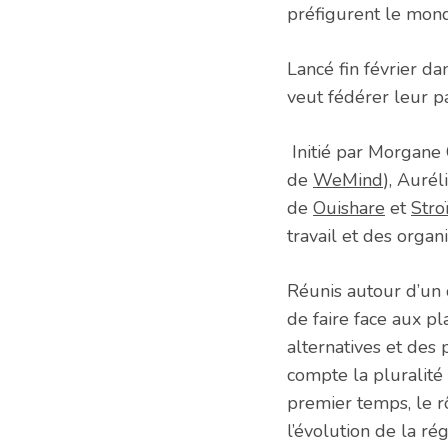
préfigurent le mond
Lancé fin février d
veut fédérer leur pa
Initié par Morgane 
de
WeMind
), Auré
de
Ouishare
et
Stro
travail et des orga
Réunis autour d’un 
de faire face aux p
alternatives et des
compte la pluralité
premier temps, le r
l’évolution de la ré