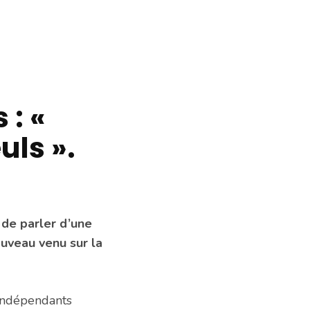
 : «
ls ».
de parler d’une
uveau venu sur la
 indépendants