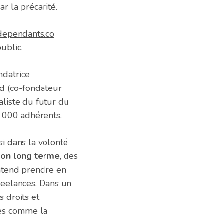
r la précarité.
dependants.co
ublic.
ondatrice
d (co-fondateur
ialiste du futur du
4 000 adhérents.
si dans la volonté
sion long terme
, des
entend prendre en
reelances. Dans un
s droits et
ires comme la