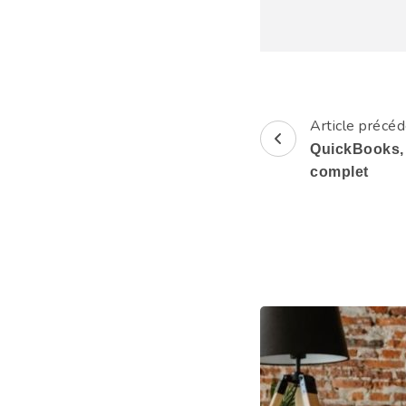
Article précé
Navigation
QuickBooks,
d'article
complet