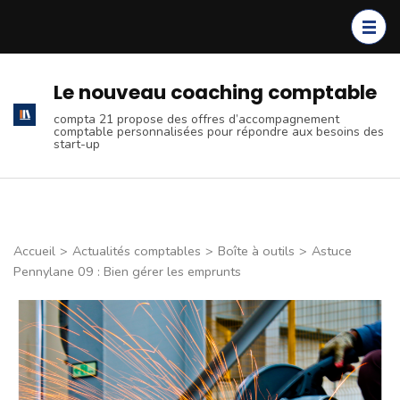
Aller
au
contenu
(Pressez
Le nouveau coaching comptable
Entrée)
compta 21 propose des offres d’accompagnement
comptable personnalisées pour répondre aux besoins des
start-up
Accueil
>
Actualités comptables
>
Boîte à outils
>
Astuce
Pennylane 09 : Bien gérer les emprunts