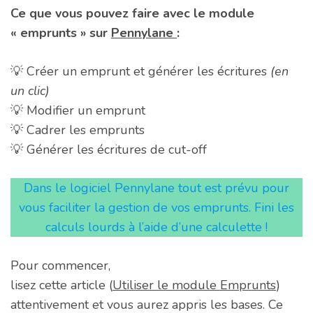
Ce que vous pouvez faire avec le module
« emprunts » sur
Pennylane
:
💡 Créer un emprunt et générer les écritures
(en
un clic)
💡 Modifier un emprunt
💡 Cadrer les emprunts
💡 Générer les écritures de cut-off
Dans le logiciel Pennylane tout est prévu pour
vous faciliter la gestion de vos emprunts. Fini les
calculs lourds à l’aide d’une calculette !
Pour commencer,
lisez cette article (
Utiliser le module Emprunts
)
attentivement et vous aurez appris les bases. Ce