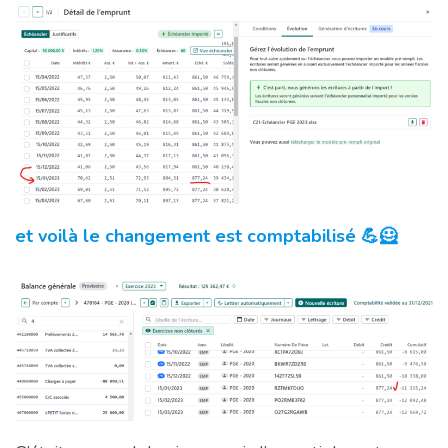
et voilà le changement est comptabilisé 💪🦸